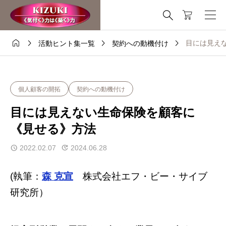
これはデモストアです — 注文は出来ません。
非表示





目には見え
活動ヒント集一覧
契約への動機付け
個人顧客の開拓
契約への動機付け
目には見えない生命保険を顧客に
《見せる》方法
2022.02.07
2024.06.28
(執筆：
森 克宣
株式会社エフ・ビー・サイブ
研究所）