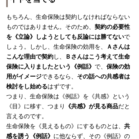
もちろん、生命保険は契約しなければならない
ものではありません。そのため、
契約の必要性
を《立論》しようとしても反論には勝てない
で
しょう。しかし、生命保険の効用を、
Ａさんは
こんな理由で契約
し、
Ｂさんはこう考えて生命
保険に入りましたという《例話》
で、
保険の効
用がイメージ
できるなら、
その話への共感者は
検討をし始める
はずです。
つまり、生命保険は《例話》を《共感》という
《目》に移す、つまり
《共感》が見る商品
だと
言えるのです。
生命保険を《見えるもの》にするものとは、
共
感を誘う《例話》
に他ならず、その《例話》の