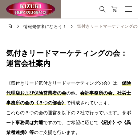
これはデモストアです — 注文は出来ません。
非表示




気付きリードマーケティングの
情報発信者になろう！
気付きリードマーケティングの会：
運営会社案内
《気付きリード気付きリードマーケティングの会》は、
保険
代理店および保険営業者の会
の他、
会計事務所の会、社労士
事務所の会の《３つの部会》
で構成されています。
これらの３つの会の運営を以下の２社で行っています。
サポ
ート事務局は共通
ですので、ご希望に応じて
《紹介》や《異
業種連携》等
のご支援も行います。