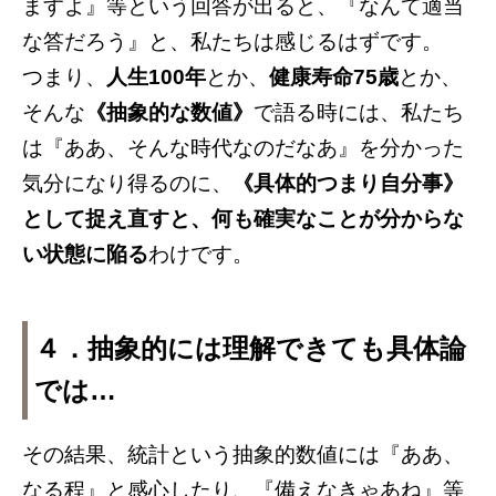
ますよ』等という回答が出ると、『なんて適当
な答だろう』と、私たちは感じるはずです。
つまり、
人生100年
とか、
健康寿命75歳
とか、
そんな
《抽象的な数値》
で語る時には、私たち
は『ああ、そんな時代なのだなあ』を分かった
気分になり得るのに、
《具体的つまり自分事》
として捉え直すと、何も確実なことが分からな
い状態に陥る
わけです。
４．抽象的には理解できても具体論
では…
その結果、統計という抽象的数値には『ああ、
なる程』と感心したり、『備えなきゃあね』等