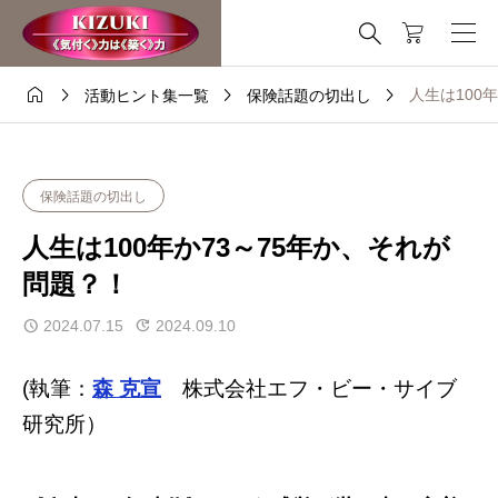
これはデモストアです — 注文は出来ません。
非表示





人生は100
活動ヒント集一覧
保険話題の切出し
保険話題の切出し
人生は100年か73～75年か、それが
問題？！
2024.07.15
2024.09.10
(執筆：
森 克宣
株式会社エフ・ビー・サイブ
研究所）